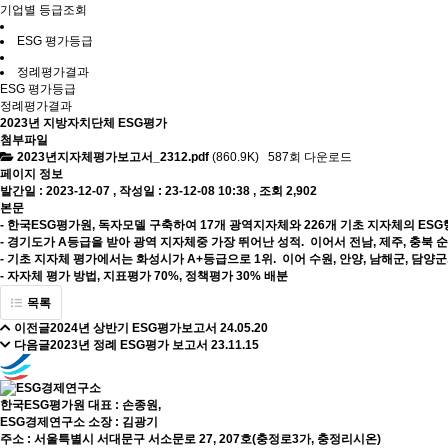
기업별 등급조회
ESG 평가등급
정례평가결과
ESG 평가등급
정례평가결과
2023년 지방자치단체 ESG평가
첨부파일
2023년지자체평가보고서_2312.pdf
(860.9K)
587회 다운로드
페이지 정보
발간일 : 2023-12-07 ,
작성일 : 23-12-08 10:38
,
조회 2,902
본문
- 한국ESG평가원, 독자모델 구축하여 17개 광역지자체와 226개 기초 지자체의 ES
- 경기도가 A등급을 받아 광역 지자체중 가장 뛰어난 성적. 이어서 전남, 제주, 충북 순
- 기초 지자체 평가에서는 화성시가 A+등급으로 1위. 이어 수원, 안양, 남해군, 담양군
- 자자체 평가 방법, 지표평가 70%, 정책평가 30% 배분
목록
이전글
2024년 상반기 ESG평가보고서
24.05.20
다음글
2023년 정례 ESG평가 보고서
23.11.15
한국ESG평가원 대표 : 손종원,
ESG경제연구소 소장 : 김광기
주소 : 서울특별시 서대문구 서소문로 27, 207호(충정로3가, 충정리시온)