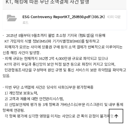
KT, 해킹에 따른 무단 소액결제 사건 발생
ESG Controversy ReportKT_250930.pdf
(386.2K)
43회 다운
로드
- 2025년 8월부터 9월초까지 불법 초소형 기지국 (펨토셀)을 이용해
KT 가입자의 식별 정보(IMSI)와 기기식별정보(IMEI)를 탈취하고
피해자가 모르는 사이에 상품권 구매 등의 소액 결제가 반복적으로 이루어지는
신종 해킹 사건이 발생함.
- 피해 규모는 현재까지 362명 2억 4,000만원 규모로 파악되고 있으나
KT의 관리 부실과 통신망의 보안 허점 발견 등으로 파장이 커지고 있으며,
민관합동조사단을 구성하여 원인 규명 및 통신 서비스의 보완 취약점을 파악하고
있음.
- 이번 무단 소액결제 사건은 당사의 사회(S)부문 평가항목중
1) 개인정보 보호노력,
2) 고객과 제품에 대한 안전관리시스템,
3) 산업보안체제 평가 등 3개 항목과 거버넌스(G)부문 리스크관리 및 내부 통제
항목에 연관됨.
각 항목 평가에 심각한 영향을 미치는 사안으로 큰 폭의 감점이 불가피함.