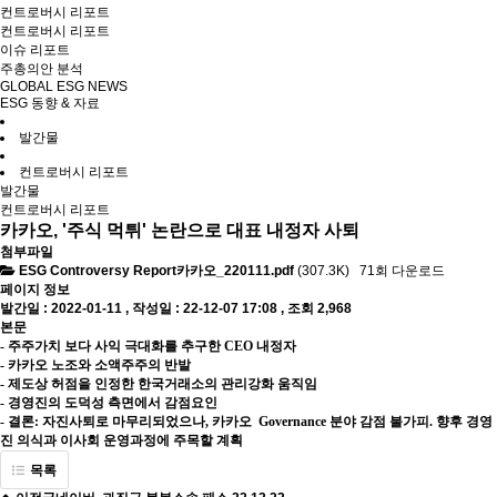
컨트로버시 리포트
컨트로버시 리포트
이슈 리포트
주총의안 분석
GLOBAL ESG NEWS
ESG 동향 & 자료
발간물
컨트로버시 리포트
발간물
컨트로버시 리포트
카카오, '주식 먹튀' 논란으로 대표 내정자 사퇴
첨부파일
ESG Controversy Report카카오_220111.pdf
(307.3K)
71회 다운로드
페이지 정보
발간일 : 2022-01-11 ,
작성일 : 22-12-07 17:08
,
조회 2,968
본문
-
주주가치 보다
사익 극대화를 추구한
CEO
내정자
-
카카오 노조와 소액주주의 반발
-
제도상 허점을 인정한 한국거래소의 관리강화 움직임
-
경영진의 도덕성 측면에서 감점요인
- 결론:
자진사퇴로 마무리되었으나
,
카카오
Governance
분야 감점 불가피
.
향후 경영
진 의식과 이사회 운영과정에 주목할 계획
목록