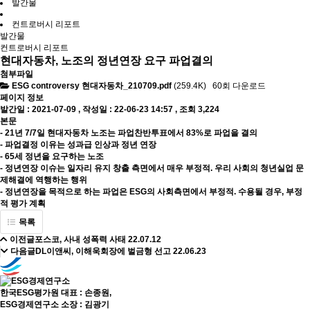
발간물
컨트로버시 리포트
발간물
컨트로버시 리포트
현대자동차, 노조의 정년연장 요구 파업결의
첨부파일
ESG controversy 현대자동차_210709.pdf
(259.4K)
60회 다운로드
페이지 정보
발간일 : 2021-07-09 ,
작성일 : 22-06-23 14:57
,
조회 3,224
본문
- 21년 7/7일 현대자동차 노조는 파업찬반투표에서 83%로 파업을 결의
- 파업결정 이유는 성과급 인상과 정년 연장
- 65세 정년을 요구하는 노조
- 정년연장 이슈는 일자리 유지 창출 측면에서 매우 부정적. 우리 사회의 청년실업 문
제해결에 역행하는 행위
- 정년연장을 목적으로 하는 파업은 ESG의 사회측면에서 부정적. 수용될 경우, 부정
적 평가 계획
목록
이전글
포스코, 사내 성폭력 사태
22.07.12
다음글
DL이앤씨, 이해욱회장에 벌금형 선고
22.06.23
한국ESG평가원 대표 : 손종원,
ESG경제연구소 소장 : 김광기