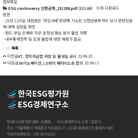
첨부파일
71회 다운로드
ESG controversy 신한금투_211208.pdf
(313.6K)
본문
- 21년 12/5일 대법원은 '라임사태'관련해 기소된 신한금융투자의 당시 관련임원
에 대해 실형을 확정
- 펀드 부실 은폐와 직무 공정성 훼손 등의 불법 자행
- 내부통제정책 및 임원 불법에 대한 재평가 필요
목록
이전글
22.06.23
KT, 정치자금법 위반 및 불성실 공시
다음글
22.06.17
SK이노베이션, LG와의 배터리소송 합의
한국ESG평가원 대표 : 손종원,
ESG경제연구소 소장 : 김광기
주소 : 서울특별시 서대문구 서소문로 27, 207호(충정로3가, 충정리시온)
사업자등록번호 : 199-88-01821