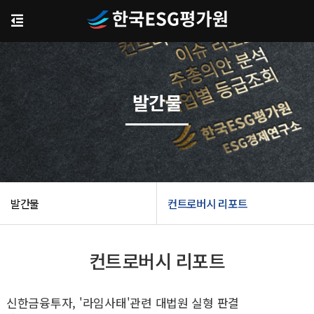
발간물
발간물
컨트로버시 리포트
컨트로버시 리포트
신한금융투자, '라임사태'관련 대법원 실형 판결